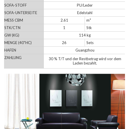
SOFA-STOFF
PU/Leder
SOFA-UNTERSEITE
Edelstahl
MESS CBM
2.61
m³
STK/CTN
1
Stk
GW (KG)
114 kg
MENGE (40"HC)
26
Sets
HAFEN
Guangzhou
ZAHLUNG
30 % T/T und der Restbetrag wird vor dem
Laden bezahlt.