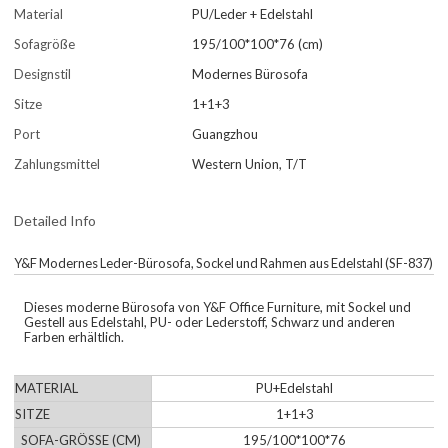
Material
PU/Leder + Edelstahl
Sofagröße
195/100*100*76 (cm)
Designstil
Modernes Bürosofa
Sitze
1+1+3
Port
Guangzhou
Zahlungsmittel
Western Union, T/T
Detailed Info
Y&F Modernes Leder-Bürosofa, Sockel und Rahmen aus Edelstahl (SF-837)
Dieses moderne Bürosofa von Y&F Office Furniture, mit Sockel und
Gestell aus Edelstahl, PU- oder Lederstoff, Schwarz und anderen
Farben erhältlich.
MATERIAL
PU+Edelstahl
SITZE
1+1+3
SOFA-GRÖSSE (CM)
195/100*100*76