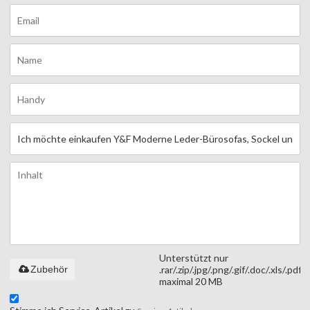
Unterstützt nur
Zubehör
.rar/.zip/.jpg/.png/.gif/.doc/.xls/.pdf,
maximal 20 MB