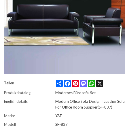
Share
Facebook
Pinterest
Mastodon
WhatsApp
X
Teilen
Produktkatalog
Modernes Bürosofa-Set
English details
Modern Office Sofa Design | Leather Sofa
For Office Room Supplier(SF-837)
Marke
Y&F
Modell
SF-837