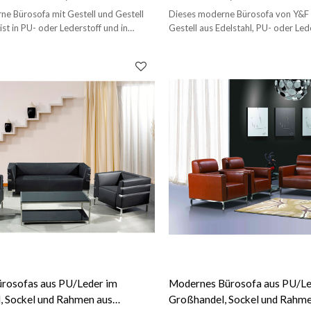
(SF-835)
e Bürosofa mit Gestell und Gestell
Dieses moderne Bürosofa von Y&F 
ist in PU- oder Lederstoff und in
Gestell aus Edelstahl, PU- oder Led
arben erhältlich.
und anderen Farben erhältlich.
rosofas aus PU/Leder im
Modernes Bürosofa aus PU/Le
, Sockel und Rahmen aus
Großhandel, Sockel und Rahme