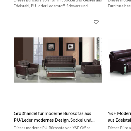
Edelstahl, PU- oder Lederstoff, Schwarz und
Furniture bes
anderen Farben erhältlich.
% reinem Sc
Großhandel für moderne Bürosofas aus
Y&F Modern
PU/Leder, modernes Design, Sockel und
aus Edelstah
Rahmen aus Edelstahl (SF-897)
838)
Dieses moderne PU-Bürosofa von Y&F Office
Dieses Büroso