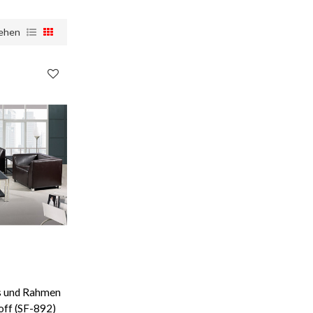
ehen
s und Rahmen
off (SF-892)