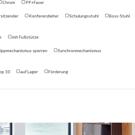
Chrom
PP+Faser
sitzender
Konferenzleiter
Schulungsstuhl
Boss-Stuhl
e
mit Fußstütze
ippmechanismus sperren
Synchronmechanismus
op 10
auf Lager
Förderung