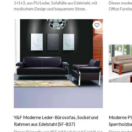
modischem Design (SF-935)
Edelstahl (
1+1+3, aus PU/Leder, Sofafüße aus Edelstahl, mit
Dieses moder
modischem Design und bequemem Sitzen.
Office Furnit
Gestell aus Ed
Y&F Moderne Leder-Bürosofas, Sockel und
Moderne PU
Rahmen aus Edelstahl (SF-837)
Sperrholzba
6096)
Dieses Bürosofa von Y&F mit Sockel und Gestell aus
Dieses moder