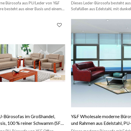
SF-898)
Edelstahl (SF-145KD)
ne Bürosofa aus PU/Leder von Y&F
Dieses Leder-Bürosofa besteht aus
ure besteht aus einer Basis und einem
Sofafüßen aus Edelstahl, mit dunk
elstahl.
und bequemem Sitzen.
-Bürosofas im Großhandel,
Y&F Wholesale moderne Büros
sis, 100 % reiner Schwamm (SF-
und Rahmen aus Edelstahl, PU-
Lederstoff (SF-836)
ne PU-Bürosofa von Y&F Office
Dieses moderne Bürosofa mit Edelsta