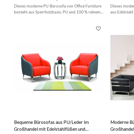
6093)
Lederstoff 
Dieses moderne PU-Bürosofa von Office Furniture
Dieses modern
besteht aus Sperrholzbasis, PU und 100 % reinem
aus Edelstahl 
Schwamm.
anpassbaren F
Bequeme Bürosofas aus PU/Leder im
Moderne Bü
Großhandel mit Edelstahlfüßen und
Großhandel