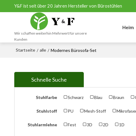
Y&F ist seit über 20 Jahren Hersteller von Bürostühlen
Heim
Wir schaffen weiterhin Mehrwert für unsere
Kunden
Startseite
alle
/
/
Modernes Bürosofa-Set
Schnelle Suche
Stuhlfarbe
Schwarz
Blau
Braun
Stuhlstoff
PU
Mesh-Stoff
Mikrofase
Stuhlarmlehne
Fest
3D
2D
1D