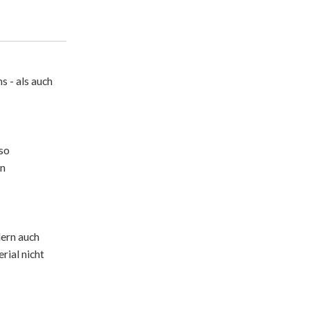
s - als auch
 so
on
dern auch
rial nicht