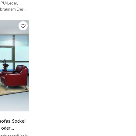
 PU/Leder,
elbraunem Design
ofas, Sockel
 oder
hlgestell ist in