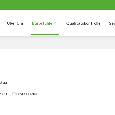
Über Uns
Bürostühle
Qualitätskontrolle
Se
Grau
r-PU
Echtes Leder