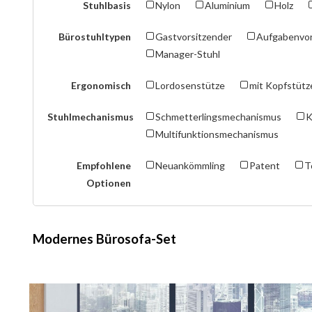
Stuhlbasis
Nylon
Aluminium
Holz
Bürostuhltypen
Gastvorsitzender
Aufgabenvor
Manager-Stuhl
Ergonomisch
Lordosenstütze
mit Kopfstütz
Stuhlmechanismus
Schmetterlingsmechanismus
K
Multifunktionsmechanismus
Empfohlene
Neuankömmling
Patent
T
Optionen
Modernes Bürosofa-Set