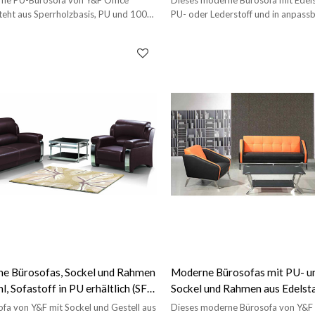
teht aus Sperrholzbasis, PU und 100
PU- oder Lederstoff und in anpass
hwamm.
erhältlich.
e Bürosofas, Sockel und Rahmen
Moderne Bürosofas mit PU- un
l, Sofastoff in PU erhältlich (SF-
Sockel und Rahmen aus Edelsta
fa von Y&F mit Sockel und Gestell aus
Dieses moderne Bürosofa von Y&F 