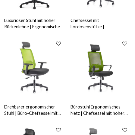
Luxuriöser Stuhl mit hoher
Chefsessel mit
Rückenlehne | Ergonomischer
Lordosenstütze |
Netzstuhl mit Lordosenstütze
Ergonomischer Netzstuhl für
für Bürolieferanten (YF-A613)
Home-Office-Anbieter (YF-
GA15-Grün）
Drehbarer ergonomischer
Bürostuhl Ergonomisches
Stuhl | Büro-Chefsessel mit
Netz | Chefsessel mit hoher
hoher Rückenlehne und
Rückenlehne und PP-
Nylonbasis
Armlehne für Bürolieferanten