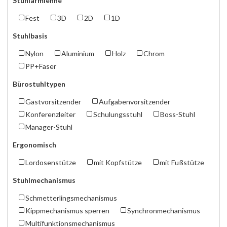
Stuhlarmlehne
Fest
3D
2D
1D
Stuhlbasis
Nylon
Aluminium
Holz
Chrom
PP+Faser
Bürostuhltypen
Gastvorsitzender
Aufgabenvorsitzender
Konferenzleiter
Schulungsstuhl
Boss-Stuhl
Manager-Stuhl
Ergonomisch
Lordosenstütze
mit Kopfstütze
mit Fußstütze
Stuhlmechanismus
Schmetterlingsmechanismus
Kippmechanismus sperren
Synchronmechanismus
Multifunktionsmechanismus