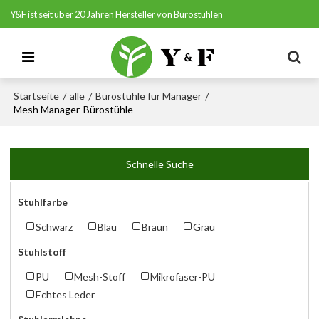
Y&F ist seit über 20 Jahren Hersteller von Bürostühlen
Startseite
alle
Bürostühle für Manager
/
/
/
Mesh Manager-Bürostühle
Schnelle Suche
Stuhlfarbe
Schwarz
Blau
Braun
Grau
Stuhlstoff
PU
Mesh-Stoff
Mikrofaser-PU
Echtes Leder