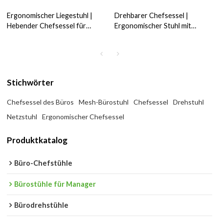
Ergonomischer Liegestuhl |
Drehbarer Chefsessel |
Hebender Chefsessel für
Ergonomischer Stuhl mit
Bürolieferanten in China
verstellbarer Kopfstütze für
Bürolieferanten
Stichwörter
Chefsessel des Büros
Mesh-Bürostuhl
Chefsessel
Drehstuhl
Netzstuhl
Ergonomischer Chefsessel
Produktkatalog
Büro-Chefstühle
Bürostühle für Manager
Bürodrehstühle