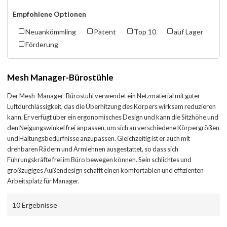
Empfohlene Optionen
Neuankömmling
Patent
Top 10
auf Lager
Förderung
Mesh Manager-Bürostühle
Der Mesh-Manager-Bürostuhl verwendet ein Netzmaterial mit guter
Luftdurchlässigkeit, das die Überhitzung des Körpers wirksam reduzieren
kann. Er verfügt über ein ergonomisches Design und kann die Sitzhöhe und
den Neigungswinkel frei anpassen, um sich an verschiedene Körpergrößen
und Haltungsbedürfnisse anzupassen. Gleichzeitig ist er auch mit
drehbaren Rädern und Armlehnen ausgestattet, so dass sich
Führungskräfte frei im Büro bewegen können. Sein schlichtes und
großzügiges Außendesign schafft einen komfortablen und effizienten
Arbeitsplatz für Manager.
10 Ergebnisse