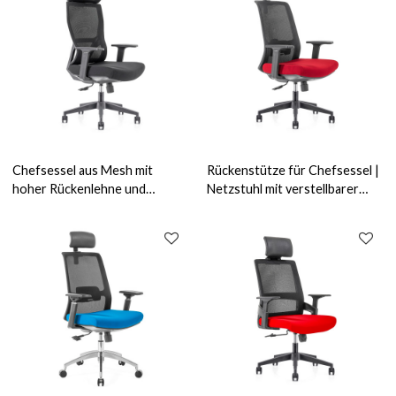
Chefsessel aus Mesh mit
Rückenstütze für Chefsessel |
hoher Rückenlehne und
Netzstuhl mit verstellbarer
Nylonbasis für Bürolieferanten
Kopfstütze für
in China (YF-GA15)
Bürolieferanten