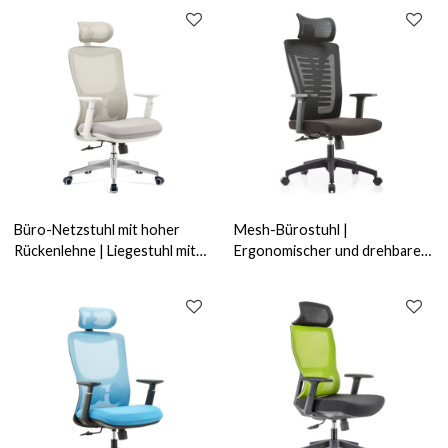
Büro-Netzstuhl mit hoher
Mesh-Bürostuhl |
Rückenlehne | Liegestuhl mit
Ergonomischer und drehbarer
Kopfstütze für den
Liegestuhl für Bürolieferanten
Bürogroßhandel (YF-A613-1)
in China