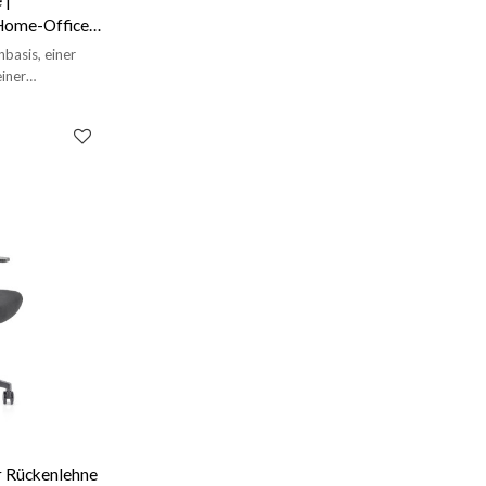
Home-Office-
nbasis, einer
iner
nem reinen
nd einer 60-
r Rückenlehne