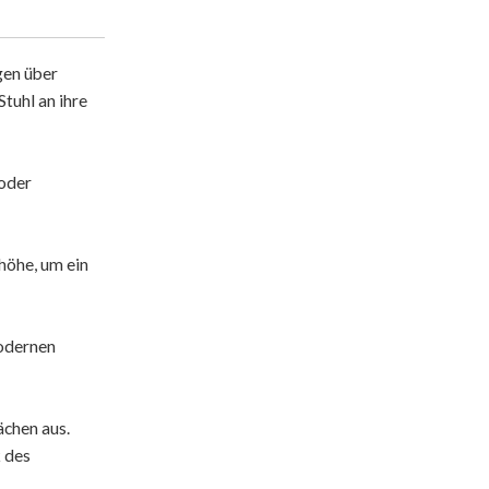
gen über
tuhl an ihre
 oder
höhe, um ein
modernen
ächen aus.
 des