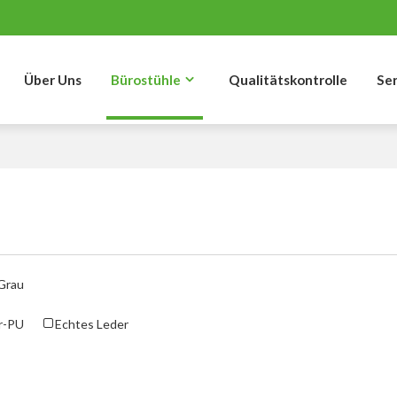
Über Uns
Bürostühle
Qualitätskontrolle
Se
Grau
r-PU
Echtes Leder