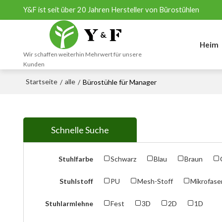
Y&F ist seit über 20 Jahren Hersteller von Bürostühlen
Heim
Wir schaffen weiterhin Mehrwert für unsere
Kunden
Startseite
alle
/
/
Bürostühle für Manager
Schnelle Suche
Stuhlfarbe
Schwarz
Blau
Braun
Stuhlstoff
PU
Mesh-Stoff
Mikrofase
Stuhlarmlehne
Fest
3D
2D
1D