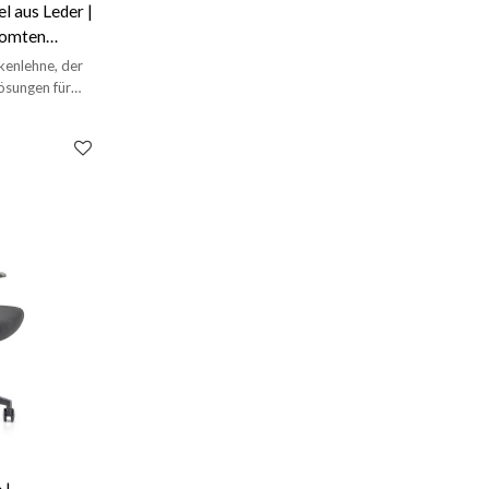
l aus Leder |
romten
nd
kenlehne, der
ösungen für
 |