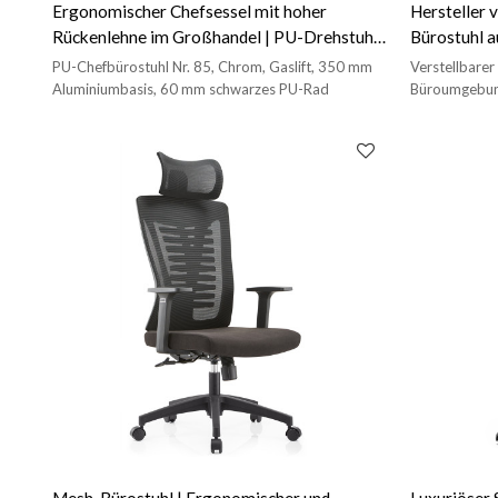
Ergonomischer Chefsessel mit hoher
Hersteller 
Rückenlehne im Großhandel | PU-Drehstuhl
Bürostuhl a
für Bürolieferanten (YF-A316)
Chromarml
PU-Chefbürostuhl Nr. 85, Chrom, Gaslift, 350 mm
Verstellbarer 
Aluminiumbasis, 60 mm schwarzes PU-Rad
Büroumgebun
Mesh-Bürostuhl | Ergonomischer und
Luxuriöser 