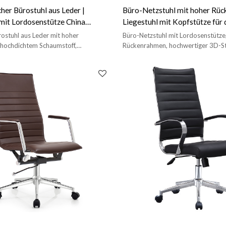
er Bürostuhl aus Leder |
Büro-Netzstuhl mit hoher Rück
mit Lordosenstütze China
Liegestuhl mit Kopfstütze für 
YF-A639)
Bürogroßhandel (YF-A613-1)
ostuhl aus Leder mit hoher
Büro-Netzstuhl mit Lordosenstütze
 hochdichtem Schaumstoff,
Rückenrahmen, hochwertiger 3D-St
aslift, Untergestell aus #350-