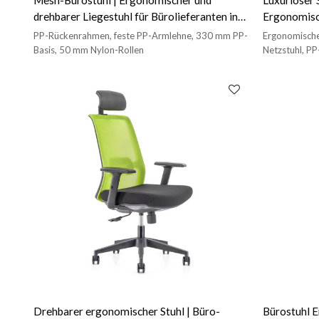
drehbarer Liegestuhl für Bürolieferanten in
Ergonomisc
China
Lordosenstü
PP-Rückenrahmen, feste PP-Armlehne, 330 mm PP-
Ergonomische
A613)
Basis, 50 mm Nylon-Rollen
Netzstuhl, P
Stoff
Drehbarer ergonomischer Stuhl | Büro-
Bürostuhl E