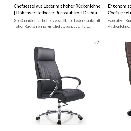
Chefsessel aus Leder mit hoher Rückenlehne
Ergonomisch
| Höhenverstellbarer Bürostuhl mit Drehfuß
Chefsessel 
| Großhandel & OEM/ODM
Lieferant (
Großhändler für höhenverstellbare Lederstühle mit
Executive-Bür
hoher Rückenlehne für Chefetagen, auch für
Rückenlehne,
Großbestellungen.
verchromtem G
Aluminium