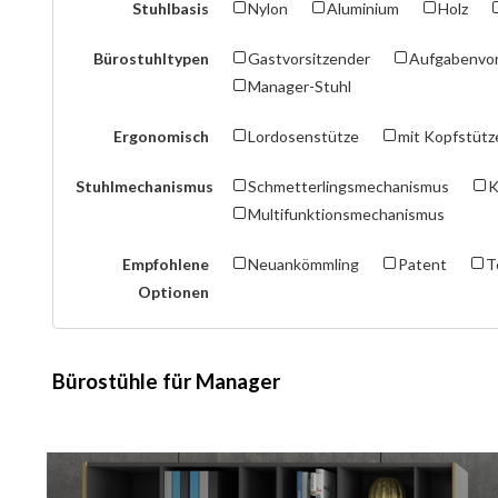
Stuhlbasis
Nylon
Aluminium
Holz
Bürostuhltypen
Gastvorsitzender
Aufgabenvor
Manager-Stuhl
Ergonomisch
Lordosenstütze
mit Kopfstütz
Stuhlmechanismus
Schmetterlingsmechanismus
K
Multifunktionsmechanismus
Empfohlene
Neuankömmling
Patent
T
Optionen
Bürostühle für Manager