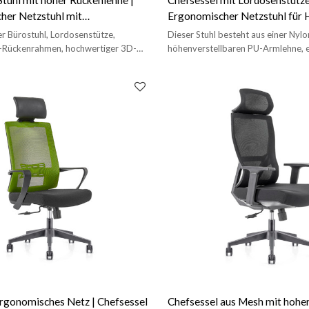
her Netzstuhl mit
Ergonomischer Netzstuhl für 
tze für Bürolieferanten (YF-
Anbieter (YF-GA15-Grün）
r Bürostuhl, Lordosenstütze,
Dieser Stuhl besteht aus einer Nylo
P-Rückenrahmen, hochwertiger 3D-
höhenverstellbaren PU-Armlehne, e
höhenverstellbaren Kopfstütze, ei
Schwamm mit einer Dichte von 42 u
mm-PU-Rolle.
rgonomisches Netz | Chefsessel
Chefsessel aus Mesh mit hohe