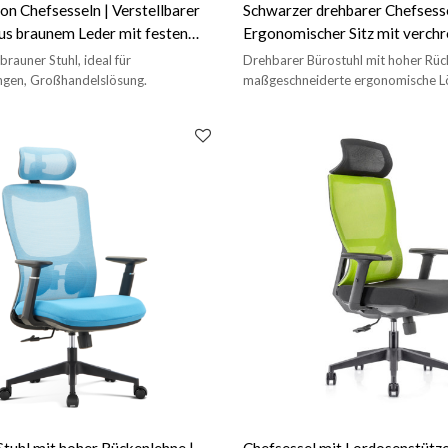
von Chefsesseln | Verstellbarer
Schwarzer drehbarer Chefsesse
us braunem Leder mit festen
Ergonomischer Sitz mit verch
ehnen | OEM/ODM-Großhandel
Armlehnen für Büroprojekte u
brauner Stuhl, ideal für
Drehbarer Bürostuhl mit hoher Rüc
Großbestellungen
gen, Großhandelslösung.
maßgeschneiderte ergonomische L
professionelle Einkäufer bietet.
Stuhl mit hoher Rückenlehne |
Chefsessel mit Lordosenstütze