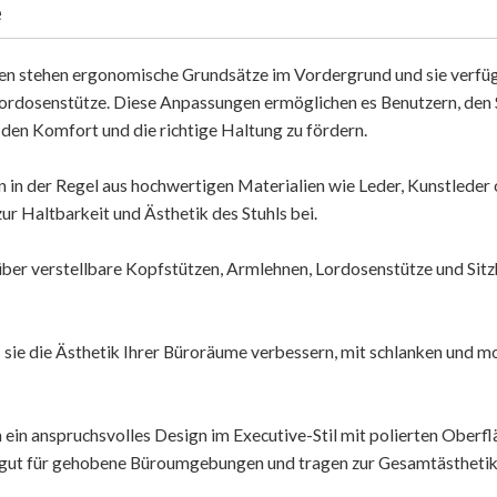
e
n stehen ergonomische Grundsätze im Vordergrund und sie verfü
rdosenstütze. Diese Anpassungen ermöglichen es Benutzern, den S
den Komfort und die richtige Haltung zu fördern.
in der Regel aus hochwertigen Materialien wie Leder, Kunstleder
ur Haltbarkeit und Ästhetik des Stuhls bei.
über verstellbare Kopfstützen, Armlehnen, Lordosenstütze und Sitz
s sie die Ästhetik Ihrer Büroräume verbessern, mit schlanken und 
ein anspruchsvolles Design im Executive-Stil mit polierten Oberfl
ich gut für gehobene Büroumgebungen und tragen zur Gesamtästhetik