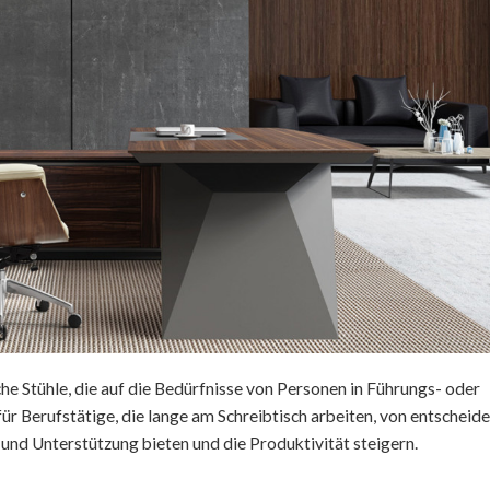
e Stühle, die auf die Bedürfnisse von Personen in Führungs- oder
für Berufstätige, die lange am Schreibtisch arbeiten, von entscheid
und Unterstützung bieten und die Produktivität steigern.