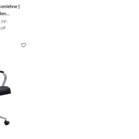
enlehne |
den
, PP-
off