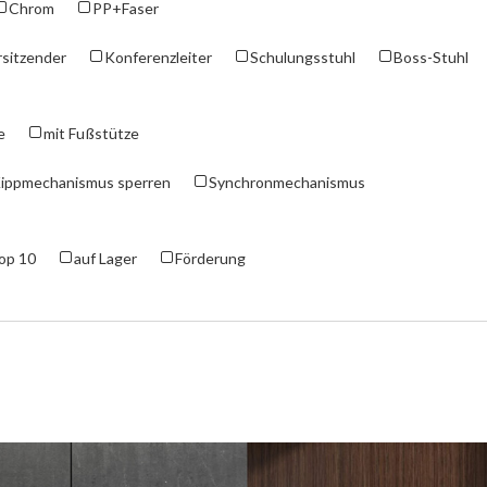
Chrom
PP+Faser
sitzender
Konferenzleiter
Schulungsstuhl
Boss-Stuhl
e
mit Fußstütze
ippmechanismus sperren
Synchronmechanismus
op 10
auf Lager
Förderung