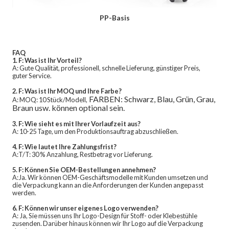
PP-Basis
FAQ
1. F: Was ist Ihr Vorteil?
A: Gute Qualität, professionell, schnelle Lieferung, günstiger Preis,
guter Service.
2. F: Was ist Ihr MOQ und Ihre Farbe?
FARBEN: Schwarz, Blau, Grün, Grau,
A: MOQ: 10 Stück/Modell,
Braun usw. können optional sein.
3. F: Wie sieht es mit Ihrer Vorlaufzeit aus?
A: 10-25 Tage, um den Produktionsauftrag abzuschließen.
4. F: Wie lautet Ihre Zahlungsfrist?
A:T/T: 30 % Anzahlung, Restbetrag vor Lieferung.
5. F: Können Sie OEM-Bestellungen annehmen?
A:Ja. Wir können OEM-Geschäftsmodelle mit Kunden umsetzen und
die Verpackung kann an die Anforderungen der Kunden angepasst
werden.
6. F: Können wir unser eigenes Logo verwenden?
A: Ja, Sie müssen uns Ihr Logo-Design für Stoff- oder Klebestühle
zusenden. Darüber hinaus können wir Ihr Logo auf die Verpackung