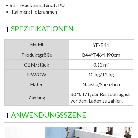
•
Sitz-/Rückenmaterial
: PU
•
Rahmen: Holzrahmen
SPEZIFIKATIONEN
YF-B41
Modell
Produktgröße
B44*T46*H90cm
CBM/Stück
0,13 m³
NW/GW
12 kg/13 kg
Hafen
Nansha/Shenzhen
30 % T/T, der Restbetrag ist
Zahlung
vor dem Laden zu zahlen.
ANWENDUNGSSZENE