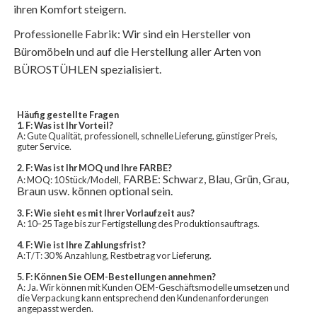
ihren Komfort steigern.
Professionelle Fabrik: Wir sind ein Hersteller von
Büromöbeln und auf die Herstellung aller Arten von
BÜROSTÜHLEN spezialisiert.
Häufig gestellte Fragen
1. F: Was ist Ihr Vorteil?
A: Gute Qualität, professionell, schnelle Lieferung, günstiger Preis,
guter Service.
2. F: Was ist Ihr MOQ und Ihre FARBE?
FARBE: Schwarz, Blau, Grün, Grau,
A: MOQ: 10 Stück/Modell,
Braun usw. können optional sein.
3. F: Wie sieht es mit Ihrer Vorlaufzeit aus?
A: 10–25 Tage bis zur Fertigstellung des Produktionsauftrags.
4. F: Wie ist Ihre Zahlungsfrist?
A:T/T: 30 % Anzahlung, Restbetrag vor Lieferung.
5. F: Können Sie OEM-Bestellungen annehmen?
A: Ja. Wir können mit Kunden OEM-Geschäftsmodelle umsetzen und
die Verpackung kann entsprechend den Kundenanforderungen
angepasst werden.