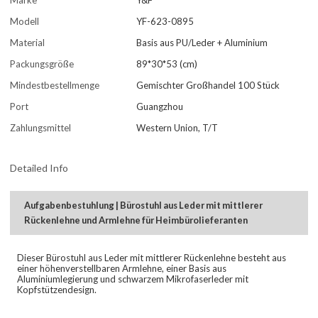
Marke
Y&F
Modell
YF-623-0895
Material
Basis aus PU/Leder + Aluminium
Packungsgröße
89*30*53 (cm)
Mindestbestellmenge
Gemischter Großhandel 100 Stück
Port
Guangzhou
Zahlungsmittel
Western Union, T/T
Detailed Info
Aufgabenbestuhlung | Bürostuhl aus Leder mit mittlerer
Rückenlehne und Armlehne für Heimbürolieferanten
Dieser Bürostuhl aus Leder mit mittlerer Rückenlehne besteht aus
einer höhenverstellbaren Armlehne, einer Basis aus
Aluminiumlegierung und schwarzem Mikrofaserleder mit
Kopfstützendesign.