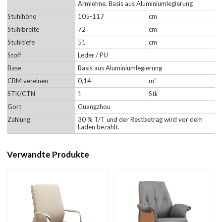
Armlehne, Basis aus Aluminiumlegierung
Stuhlhöhe
105-117
cm
Stuhlbreite
72
cm
Stuhltiefe
51
cm
Stoff
Leder / PU
Base
Basis aus Aluminiumlegierung
CBM vereinen
0,14
m³
STK/CTN
1
Stk
Gort
Guangzhou
Zahlung
30 % T/T und der Restbetrag wird vor dem
Laden bezahlt.
Verwandte Produkte