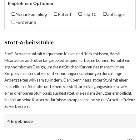
Empfohlene Optionen
Neuankömmling
Patent
Top 10
auf Lager
Förderung
Stoff-Arbeitsstühle
Stoff-Arbeitsstuhl mit bequemem Kissen und Rückenkissen, damit
Mitarbeiter auch über längere Zeit bequem arbeiten können. Es nutzt ein
ergonomisches Design, um die natürlichen Kurven des menschlichen
Körpers zu unterstützen und Ermüdungserscheinungen durch lange
Arbeitszeiten wirksam zu lindern. Darüber hinaus ist der Stuhl mit einer
einstellbaren Sitzhöhe und einem verstellbaren Neigungswinkel sowie
einer drehbaren Stuhlbasis ausgestattet, die es dem Benutzer ermöglicht,
ihn frei an seine Körperbedürfnisse anzupassen und so die Arbeitseffizienz
zu verbessern.
4 Ergebnisse