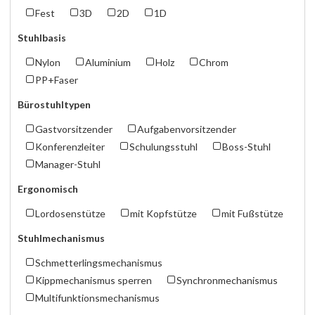
Fest
3D
2D
1D
Stuhlbasis
Nylon
Aluminium
Holz
Chrom
PP+Faser
Bürostuhltypen
Gastvorsitzender
Aufgabenvorsitzender
Konferenzleiter
Schulungsstuhl
Boss-Stuhl
Manager-Stuhl
Ergonomisch
Lordosenstütze
mit Kopfstütze
mit Fußstütze
Stuhlmechanismus
Schmetterlingsmechanismus
Kippmechanismus sperren
Synchronmechanismus
Multifunktionsmechanismus