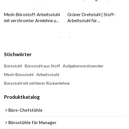
Mesh-Bürostoff-Arbeitsstuhl
Grüner Drehstuhl | Stoff-
mit verchromter Armlehne und
Arbeitsstuhl für
Nylonbasis (YF-6622B)
Heimbürolieferanten in China
(YF-820-134)
Stichwörter
Bürostuhl
Bürostuhl aus Stoff
Aufgabenvorsitzender
Mesh-Bürostuhl
Arbeitsstuhl
Bürostuhl mit mittlerer Rückenlehne
Produktkatalog
Büro-Chefstühle
Bürostühle für Manager