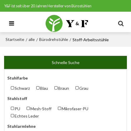
Y&F ist seit über 20 Jahren Hersteller von Bürostühlen
Startseite
alle
Bürodrehstühle
/
/
/
Stoff-Arbeitsstühle
Schnelle Suche
Stuhlfarbe
Schwarz
Blau
Braun
Grau
Stuhlstoff
PU
Mesh-Stoff
Mikrofaser-PU
Echtes Leder
Stuhlarmlehne