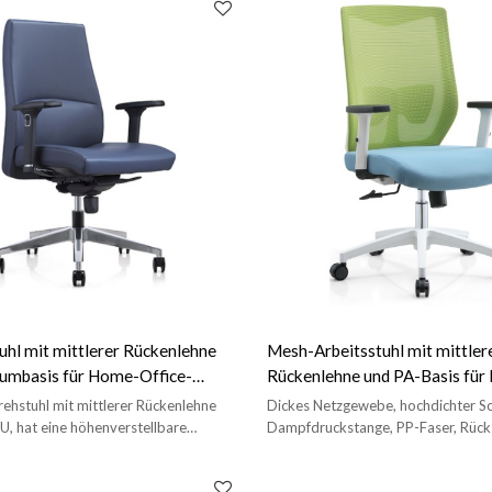
hl mit mittlerer Rückenlehne
Mesh-Arbeitsstuhl mit mittler
iumbasis für Home-Office-
Rückenlehne und PA-Basis für
Lieferanten China (YF-B237)
ehstuhl mit mittlerer Rückenlehne
Dickes Netzgewebe, hochdichter 
U, hat eine höhenverstellbare
Dampfdruckstange, PP-Faser, Rücks
 Chrom und eine Aluminiumbasis.
Hebefunktion, Armlehne, PA-Basis