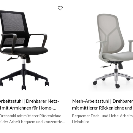
rbeitsstuhl | Drehbarer Netz-
Mesh-Arbeitsstuhl | Drehbarer
l mit Armlehnen für Home-
mit mittlerer Rückenlehne und
eranten in China
Bürolieferanten
rehstuhl mit mittlerer Rückenlehne
Bequemer Dreh- und Hebe-Arbeitss
ei der Arbeit bequem und konzentriert.
Heimbüro
ros, die Wert auf Qualität legen.