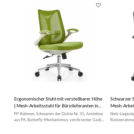
Homeoffice.
Ergonomischer Stuhl mit verstellbarer Höhe
Schwarzer S
| Mesh-Arbeitsstuhl für Bürolieferanten in
Mesh-Arbei
China (YF-CH807)
für Bürolie
PP-Rahmen, Schwamm der Dichte Nr. 35, Armlehne
Netz-Liegestu
aus PA, Butterfly-Mechanismus, verchromter Gaslift
Rückenrahmen
Nr. 85, Lenkrolle aus PA