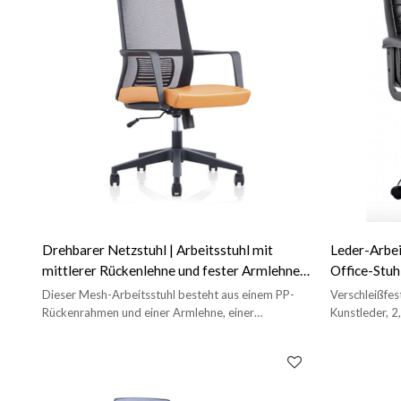
Drehbarer Netzstuhl | Arbeitsstuhl mit
Leder-Arbe
mittlerer Rückenlehne und fester Armlehne
Office-Stuh
für Bürogroßhändler (YF-6628B)
(YF-B239)
Dieser Mesh-Arbeitsstuhl besteht aus einem PP-
Verschleißfe
Rückenrahmen und einer Armlehne, einer
Kunstleder, 2
Nylonbasis und einer Lordosenstütze.
R320-mm-Fün