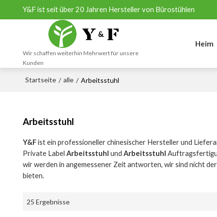
Y&F ist seit über 20 Jahren Hersteller von Bürostühlen
Heim
Wir schaffen weiterhin Mehrwert für unsere
Kunden
Startseite
alle
/
/
Arbeitsstuhl
Arbeitsstuhl
Y&F
ist ein professioneller chinesischer Hersteller und Liefer
Private Label
Arbeitsstuhl
und
Arbeitsstuhl
Auftragsfertigu
wir werden in angemessener Zeit antworten, wir sind nicht der
bieten.
25 Ergebnisse