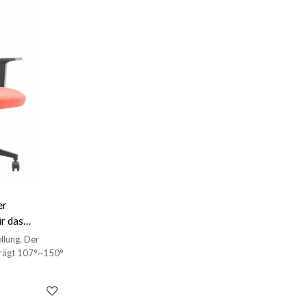
er
r das
0)
llung. Der
trägt 107°~150°