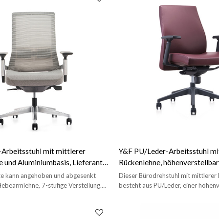
rbeitsstuhl mit mittlerer
Y&F PU/Leder-Arbeitsstuhl mit
 und Aluminiumbasis, Lieferant
Rückenlehne, höhenverstellbar
YF-A681BA)
Kunststoffarmlehne und Kunst
ze kann angehoben und abgesenkt
Dieser Bürodrehstuhl mit mittlerer
(YF-620-02)
ebearmlehne, 7-stufige Verstellung.
besteht aus PU/Leder, einer höhenv
inkel der Rückenlehne beträgt
Armlehne aus Kunststoff und einer 
Mesh