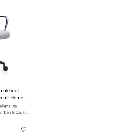
kenlehne |
n für Home-
36)
einmalige
wirbelstütze, PA-