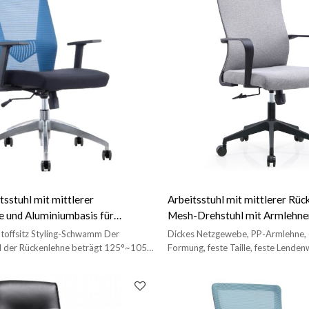
sstuhl mit mittlerer
Arbeitsstuhl mit mittlerer Rüc
 und Aluminiumbasis für
Mesh-Drehstuhl mit Armlehne
anten (YF-6630B-119)
Office-Lieferant China (YF-B2
Stoffsitz Styling-Schwamm Der
Dickes Netzgewebe, PP-Armlehne, 
el der Rückenlehne beträgt 125°~105°
Formung, feste Taille, feste Lenden
 aus Aluminiumlegierung
Fuß, 2,0 dickes Butterfly-Chassis