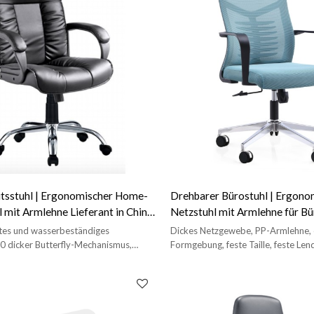
itsstuhl | Ergonomischer Home-
Drehbarer Bürostuhl | Ergono
l mit Armlehne Lieferant in China
Netzstuhl mit Armlehne für Bü
in China
stes und wasserbeständiges
Dickes Netzgewebe, PP-Armlehne, 
,0 dicker Butterfly-Mechanismus,
Formgebung, feste Taille, feste Len
fsternfuß und PA-Räder
Fünf-Sterne-Fuß, 2,0 dickes Butterf