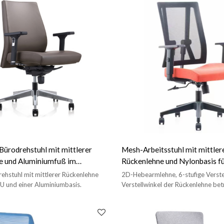
ürodrehstuhl mit mittlerer
Mesh-Arbeitsstuhl mit mittler
e und Aluminiumfuß im
Rückenlehne und Nylonbasis fü
 (YF-628-0884)
Heimbüro in China (YF-683B-2
ehstuhl mit mittlerer Rückenlehne
2D-Hebearmlehne, 6-stufige Verste
U und einer Aluminiumbasis.
Verstellwinkel der Rückenlehne be