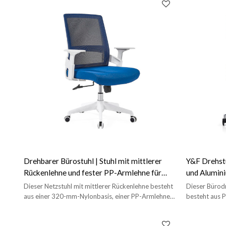
Drehbarer Bürostuhl | Stuhl mit mittlerer
Y&F Drehstu
Rückenlehne und fester PP-Armlehne für
und Alumin
Bürolieferanten in China
Lieferanten
Dieser Netzstuhl mit mittlerer Rückenlehne besteht
Dieser Bürodr
aus einer 320-mm-Nylonbasis, einer PP-Armlehne,
besteht aus P
einem reinen Schwamm mit einer Dichte von 42,
Armlehne aus
einer 50-mm-PU-Rolle und einem weißen Rahmen.