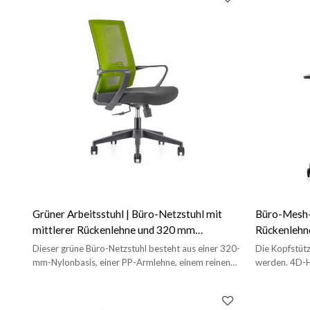
Grüner Arbeitsstuhl | Büro-Netzstuhl mit
Büro-Mesh-A
mittlerer Rückenlehne und 320 mm
Rückenlehne
Nylonbasis
in China (
Dieser grüne Büro-Netzstuhl besteht aus einer 320-
Die Kopfstüt
mm-Nylonbasis, einer PP-Armlehne, einem reinen
werden. 4D-H
Schwamm mit einer Dichte von 42 und einer 50-
Der Verstellw
mm-PU-Rolle.
110°~134° 