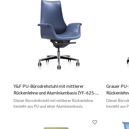
Y&F PU-Bürodrehstuhl mit mittlerer
Grauer PU-B
Rückenlehne und Aluminiumbasis (YF-625-
Rückenlehn
18)
Großhandel
Dieser Bürodrehstuhl mit mittlerer Rückenlehne
Dieser Bürodr
besteht aus PU und einer Aluminiumbasis.
besteht aus P