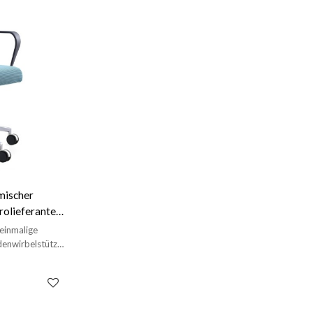
mischer
rolieferanten
einmalige
denwirbelstütze,
ly-Chassis