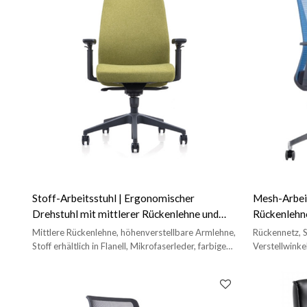
Stoff-Arbeitsstuhl | Ergonomischer
Mesh-Arbeit
Drehstuhl mit mittlerer Rückenlehne und
Rückenlehne
Drehsitz für Bürolieferanten
Büroliefer
Mittlere Rückenlehne, höhenverstellbare Armlehne,
Rückennetz, 
Stoff erhältlich in Flanell, Mikrofaserleder, farbigem
Verstellwink
Rindsleder und schwarzem Rindsleder.
Φ630 mm Füße