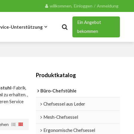
willkommen,
Einloggen
/
Anmeldung
Ein Angebot
rvice-Unterstützung
bekommen
Blog
Kontakt
Produktkatalog
sstuhl
-Fabrik,
Büro-Chefstühle
hl
zu erhalten. ,
eren Service
Chefsessel aus Leder
Mesh-Chefsessel
ehen
Ergonomische Chefsessel