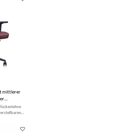
 mittlerer
er
stoffbasis
 Rückenlehne
erstellbaren
Kunststoffbasis.