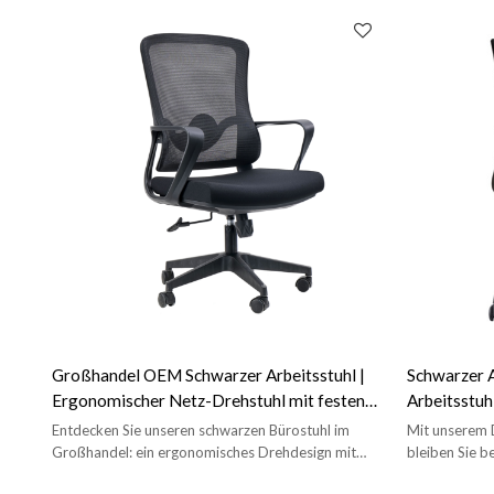
Großhandel OEM Schwarzer Arbeitsstuhl |
Schwarzer A
Ergonomischer Netz-Drehstuhl mit festen
Arbeitsstuh
Armlehnen für das Home Office
Office-Lief
Entdecken Sie unseren schwarzen Bürostuhl im
Mit unserem D
Großhandel: ein ergonomisches Drehdesign mit
bleiben Sie b
Netzgewebe und festen Armlehnen, perfekt für das
Perfekt für Bü