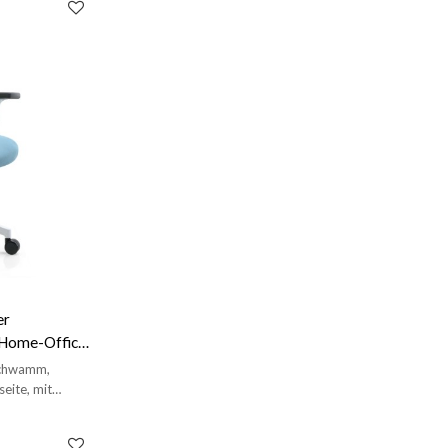
er
 Home-Office-
Schwamm,
eite, mit