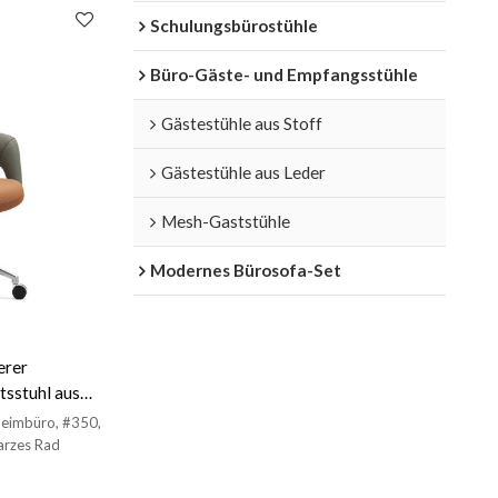
Schulungsbürostühle
Büro-Gäste- und Empfangsstühle
Gästestühle aus Stoff
Gästestühle aus Leder
Mesh-Gaststühle
Modernes Bürosofa-Set
erer
tsstuhl aus
nt (YF-B361)
Heimbüro, #350,
arzes Rad