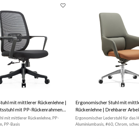
tuhl mit mittlerer Rückenlehne |
Ergonomischer Stuhl mit mittl
tsstuhl mit PP-Rückenrahmen
Rückenlehne | Drehbarer Arbei
feranten in China (YF-B2209)
Leder für Büro, China-Liefera
hl mit mittlerer Rückenlehne, PP-
Ergonomischer Lederstuhl für das 
, PP-Basis
Aluminiumbasis, #60, Chrom, schw