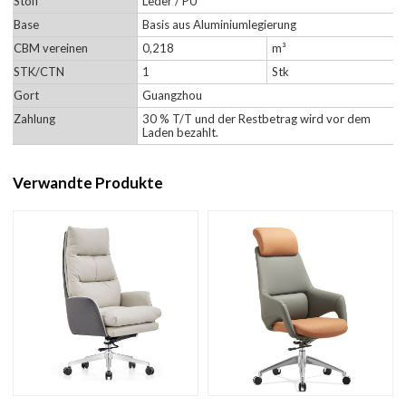
Stoff
Leder / PU
Base
Basis aus Aluminiumlegierung
CBM vereinen
0,218
m³
STK/CTN
1
Stk
Gort
Guangzhou
Zahlung
30 % T/T und der Restbetrag wird vor dem
Laden bezahlt.
Verwandte Produkte