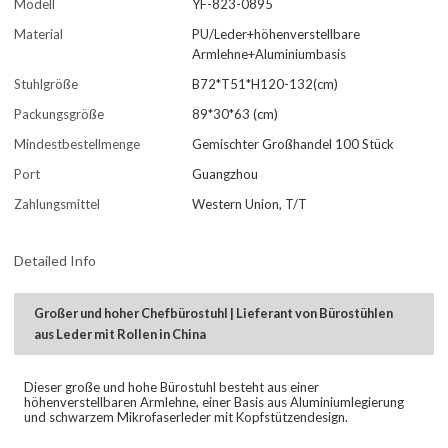
Modell
YF-823-0895
Material
PU/Leder+höhenverstellbare
Armlehne+Aluminiumbasis
Stuhlgröße
B72*T51*H120-132(cm)
Packungsgröße
89*30*63 (cm)
Mindestbestellmenge
Gemischter Großhandel 100 Stück
Port
Guangzhou
Zahlungsmittel
Western Union, T/T
Detailed Info
Großer und hoher Chefbürostuhl | Lieferant von Bürostühlen
aus Leder mit Rollen in China
Dieser große und hohe Bürostuhl besteht aus einer
höhenverstellbaren Armlehne, einer Basis aus Aluminiumlegierung
und schwarzem Mikrofaserleder mit Kopfstützendesign.