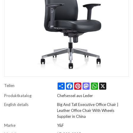
Share
Facebook
Pinterest
Mastodon
WhatsApp
X
Teilen
Produktkatalog
Chefsessel aus Leder
English details
Big And Tall Executive Office Chair |
Leather Office Chair With Wheels
Supplier in China
Marke
Y&F