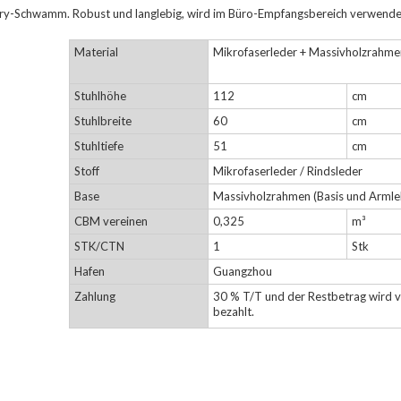
ry-Schwamm. Robust und langlebig, wird im Büro-Empfangsbereich verwende
Material
Mikrofaserleder + Massivholzrahme
Stuhlhöhe
112
cm
Stuhlbreite
60
cm
Stuhltiefe
51
cm
Stoff
Mikrofaserleder / Rindsleder
Base
Massivholzrahmen (Basis und Armle
CBM vereinen
0,325
m³
STK/CTN
1
Stk
Hafen
Guangzhou
Zahlung
30 % T/T und der Restbetrag wird 
bezahlt.