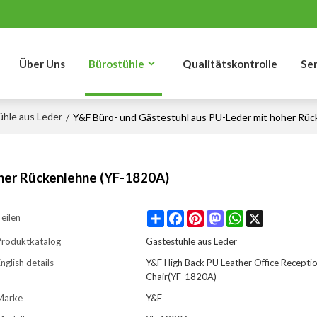
Über Uns
Bürostühle
Qualitätskontrolle
Se
hle aus Leder
/
Y&F Büro- und Gästestuhl aus PU-Leder mit hoher Rü
oher Rückenlehne (YF-1820A)
Share
Facebook
Pinterest
Mastodon
WhatsApp
X
eilen
Produktkatalog
Gästestühle aus Leder
nglish details
Y&F High Back PU Leather Office Recepti
Chair(YF-1820A)
Marke
Y&F