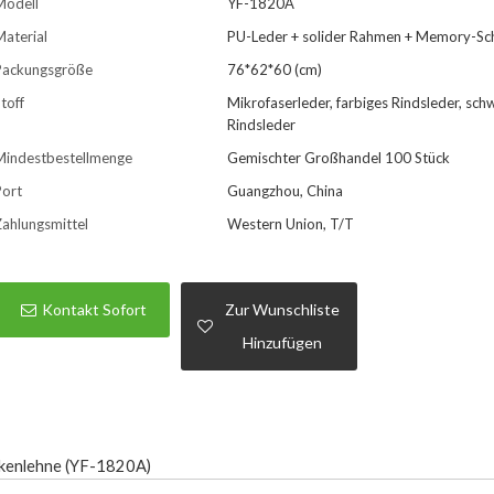
Modell
YF-1820A
aterial
PU-Leder + solider Rahmen + Memory-S
Packungsgröße
76*62*60 (cm)
toff
Mikrofaserleder, farbiges Rindsleder, sch
Rindsleder
Mindestbestellmenge
Gemischter Großhandel 100 Stück
Port
Guangzhou, China
ahlungsmittel
Western Union, T/T
Kontakt Sofort
Zur Wunschliste
Hinzufügen
ckenlehne (YF-1820A)