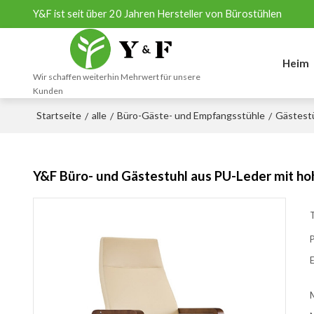
Y&F ist seit über 20 Jahren Hersteller von Bürostühlen
Heim
Wir schaffen weiterhin Mehrwert für unsere
Kunden
Startseite
alle
Büro-Gäste- und Empfangsstühle
Gästestü
/
/
/
Y&F Büro- und Gästestuhl aus PU-Leder mit h
T
E