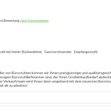
ine Bewertung
Jetzt kommentieren
uhl mit hoher Rückenlehne
Gastvorsitzender
Empfangsstuhl
eller von Bürostühlen können wir Ihnen preisgünstige und qualitätsgesi
ässigen Bürostuhllieferanten sind, der Ihren Großeinkaufbedarf abdeck
Unser Verkaufsteam wird Ihnen dann umgehend mit dem neuesten Bürostu
t dir zu arbeiten!