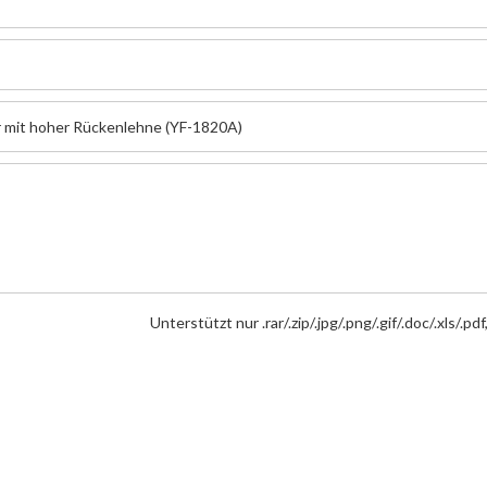
Unterstützt nur .rar/.zip/.jpg/.png/.gif/.doc/.xls/.p