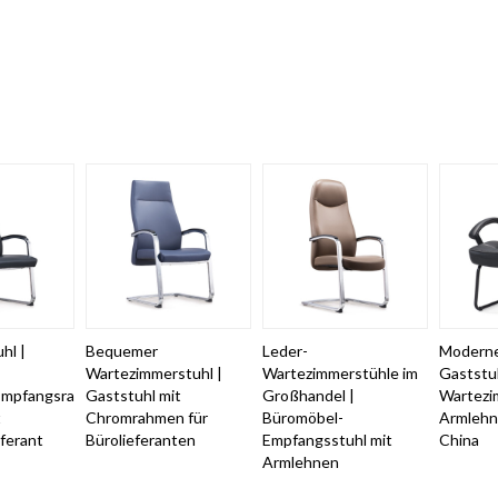
hl |
Bequemer
Leder-
Moderne
Wartezimmerstuhl |
Wartezimmerstühle im
Gaststuh
Empfangsraumstuhl
Gaststuhl mit
Großhandel |
Wartezi
t
Chromrahmen für
Büromöbel-
Armlehne
ferant
Bürolieferanten
Empfangsstuhl mit
China
Armlehnen