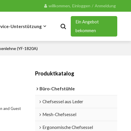
willkommen,
Einloggen
/
Anmeldung
Ein Angebot
rvice-Unterstützung
bekommen
ckenlehne (YF-1820A)
Blog
Kontakt
Produktkatalog
Büro-Chefstühle
Chefsessel aus Leder
on and Guest
Mesh-Chefsessel
Ergonomische Chefsessel