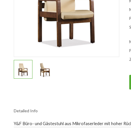
M
S
Z
Detailed Info
Y&F Büro- und Gästestuhl aus Mikrofaserleder mit hoher Rü