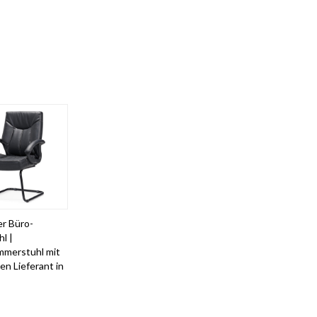
r Büro-
l |
mmerstuhl mit
n Lieferant in