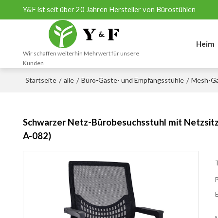
Y&F ist seit über 20 Jahren Hersteller von Bürostühlen
Heim
Wir schaffen weiterhin Mehrwert für unsere
Kunden
Startseite
alle
Büro-Gäste- und Empfangsstühle
Mesh-Ga
/
/
/
Schwarzer Netz-Bürobesuchsstuhl mit Netzsitz
A-082)
T
E