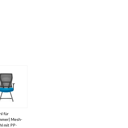
l für
mmer| Mesh-
l mit PP-