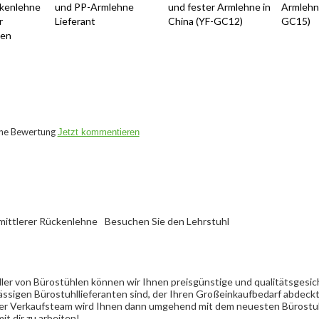
ckenlehne
und PP-Armlehne
und fester Armlehne in
Armlehne
r
Lieferant
China (YF-GC12)
GC15)
ten
ine Bewertung
Jetzt kommentieren
 mittlerer Rückenlehne
Besuchen Sie den Lehrstuhl
eller von Bürostühlen können wir Ihnen preisgünstige und qualitätsgesi
ässigen Bürostuhllieferanten sind, der Ihren Großeinkaufbedarf abdeck
Unser Verkaufsteam wird Ihnen dann umgehend mit dem neuesten Bürostu
t dir zu arbeiten!