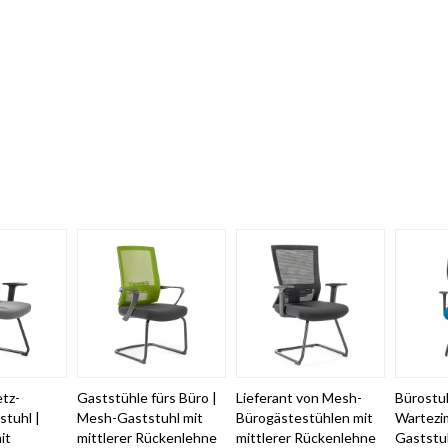
tz-
Gaststühle fürs Büro |
Lieferant von Mesh-
Bürostuh
tuhl |
Mesh-Gaststuhl mit
Bürogästestühlen mit
Wartezi
it
mittlerer Rückenlehne
mittlerer Rückenlehne
Gaststuh