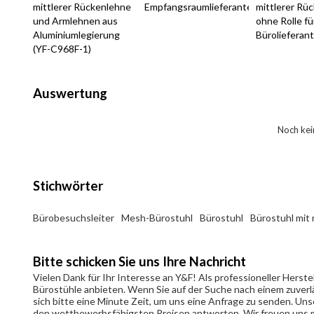
mittlerer Rückenlehne
Empfangsraumlieferanten
mittlerer Rü
und Armlehnen aus
ohne Rolle fü
Aluminiumlegierung
Bürolieferan
(YF-C968F-1)
Auswertung
Noch ke
Stichwörter
Bürobesuchsleiter
Mesh-Bürostuhl
Bürostuhl
Bürostuhl mit
Bitte schicken Sie uns Ihre Nachricht
Vielen Dank für Ihr Interesse an Y&F! Als professioneller Herst
Bürostühle anbieten. Wenn Sie auf der Suche nach einem zuverl
sich bitte eine Minute Zeit, um uns eine Anfrage zu senden. 
den wettbewerbsfähigsten Preisen antworten. Wir freuen uns mi