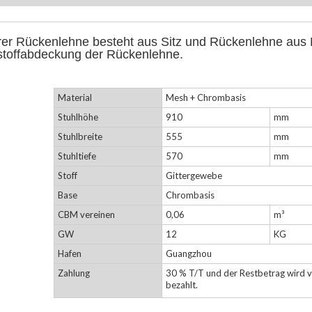
erer Rückenlehne besteht aus Sitz und Rückenlehne aus N
stoffabdeckung der Rückenlehne.
Material
Mesh + Chrombasis
Stuhlhöhe
910
mm
Stuhlbreite
555
mm
Stuhltiefe
570
mm
Stoff
Gittergewebe
Base
Chrombasis
CBM vereinen
0,06
m³
GW
12
KG
Hafen
Guangzhou
Zahlung
30 % T/T und der Restbetrag wird 
bezahlt.