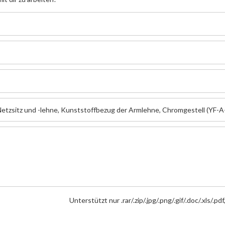
Unterstützt nur .rar/.zip/.jpg/.png/.gif/.doc/.xls/.p