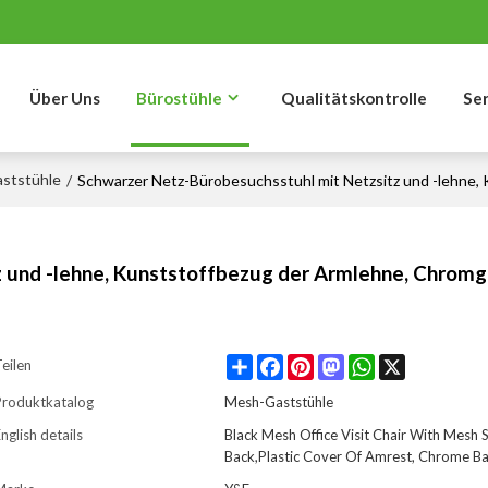
Über Uns
Bürostühle
Qualitätskontrolle
Se
ststühle
/
Schwarzer Netz-Bürobesuchsstuhl mit Netzsitz und -lehne,
 und -lehne, Kunststoffbezug der Armlehne, Chromge
Share
Facebook
Pinterest
Mastodon
WhatsApp
X
eilen
Produktkatalog
Mesh-Gaststühle
nglish details
Black Mesh Office Visit Chair With Mesh 
Back,Plastic Cover Of Amrest, Chrome B