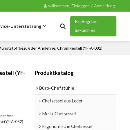
willkommen,
Einloggen
/
Anmeldung
Ein Angebot
rvice-Unterstützung
bekommen
 Kunststoffbezug der Armlehne, Chromgestell (YF-A-082)
Blog
Kontakt
stell (YF-
Produktkatalog
Büro-Chefstühle
Chefsessel aus Leder
Mesh-Chefsessel
Seat And
ase(YF-A-082)
Ergonomische Chefsessel