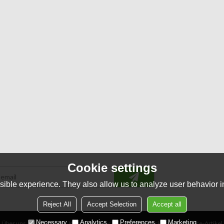
Cookie settings
ible experience. They also allow us to analyze user behavior in
Reject All
Accept Selection
Accept all
Necessary
Analytics
Preferences
Marketing
Über uns
Neuigkeiten
Kontakt mit uns
FAQs
Privaterklärung
Service-Artikel