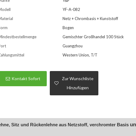
Marke
Y&F
Modell
YF-A-082
aterial
Netz + Chrombasis + Kunststoff
Form
Bogen
Mindestbestellmenge
Gemischter Großhandel 100 Stück
Port
Guangzhou
ahlungsmittel
Western Union, T/T
Kontakt Sofort
Zur Wunschliste
Hinzufügen
un
ehne, Sitz und Rückenlehne aus Netzstoff, verchromter Basis