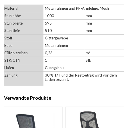
Material
Metallrahmen und PP-Armlehne, Mesh
Stuhlhöhe
1000
mm
Stuhlbreite
595
mm
Stuhltiefe
510
mm
Stoff
Gittergewebe
Base
Metallrahmen
CBM vereinen
0,26
m³
STK/CTN
1
Stk
Hafen
Guangzhou
Zahlung
30 % T/T und der Restbetrag wird vor dem
Laden bezahlt.
Verwandte Produkte