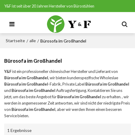
Y&F ist seit über 20 Jahren Hersteller von Bürostühlen
Startseite
alle
/
/
Bürosofa im Großhandel
Bürosofa im Großhandel
Y&F
ist ein professioneller chinesischer Hersteller und Lieferant von
Bürosofa im Großhandel
, wir bieten kundenspezifische Wholeslae
Bürosofa im Großhandel
-Fabrik, Private Label
Bürosofa im Großhandel
und
Bürosofa im Großhandel
Auftragsfertigung. Kontaktieren Sie uns
jetzt, um das beste Angebot für
Bürosofa im Großhandel
zu erhalten. , wir
werden in angemessener Zeit antworten, wir sind nicht der niedrigste Preis
von
Bürosofa im Großhandel
, aber wir werden Ihnen einen besseren
Service bieten.
1 Ergebnisse