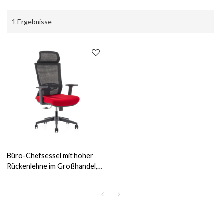
1 Ergebnisse
Büro-Chefsessel mit hoher
Rückenlehne im Großhandel,
Nylonbasis, PP-Armlehne (YF-
GA12-Rot)