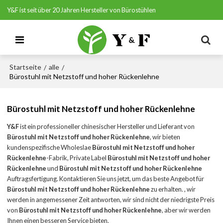
Y&F ist seit über 20 Jahren Hersteller von Bürostühlen
Startseite
alle
/
/
Bürostuhl mit Netzstoff und hoher Rückenlehne
Bürostuhl mit Netzstoff und hoher Rückenlehne
Y&F
ist ein professioneller chinesischer Hersteller und Lieferant von
Bürostuhl mit Netzstoff und hoher Rückenlehne
, wir bieten
kundenspezifische Wholeslae
Bürostuhl mit Netzstoff und hoher
Rückenlehne
-Fabrik, Private Label
Bürostuhl mit Netzstoff und hoher
Rückenlehne
und
Bürostuhl mit Netzstoff und hoher Rückenlehne
Auftragsfertigung. Kontaktieren Sie uns jetzt, um das beste Angebot für
Bürostuhl mit Netzstoff und hoher Rückenlehne
zu erhalten. , wir
werden in angemessener Zeit antworten, wir sind nicht der niedrigste Preis
von
Bürostuhl mit Netzstoff und hoher Rückenlehne
, aber wir werden
Ihnen einen besseren Service bieten.