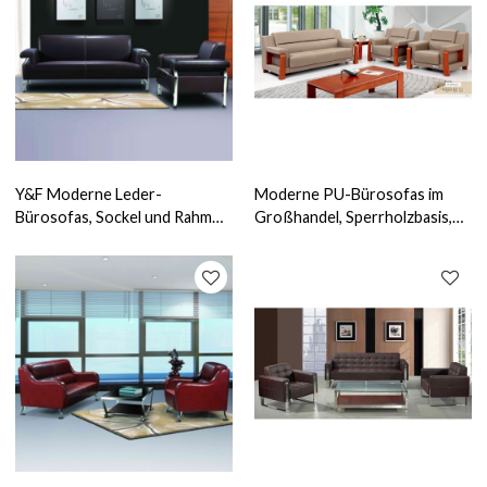
Y&F Moderne Leder-
Moderne PU-Bürosofas im
Bürosofas, Sockel und Rahmen
Großhandel, Sperrholzbasis,
aus Edelstahl (SF-837)
100 % reiner Schwamm (SF-
6096)