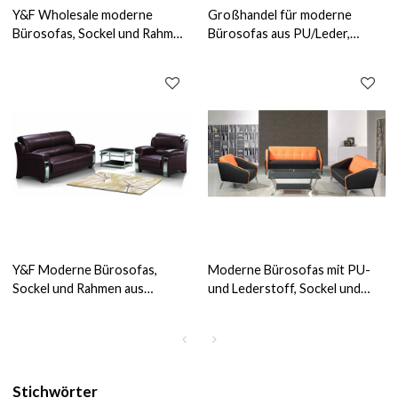
Y&F Wholesale moderne
Großhandel für moderne
Bürosofas, Sockel und Rahmen
Bürosofas aus PU/Leder,
aus Edelstahl, PU- oder
modernes Design, Sockel und
Lederstoff (SF-836)
Rahmen aus Edelstahl (SF-897)
Y&F Moderne Bürosofas,
Moderne Bürosofas mit PU-
Sockel und Rahmen aus
und Lederstoff, Sockel und
Edelstahl, Sofastoff in PU
Rahmen aus Edelstahl (SF-852)
erhältlich (SF-838)
Stichwörter