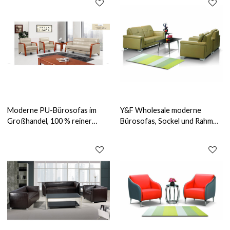
Moderne PU-Bürosofas im
Y&F Wholesale moderne
Großhandel, 100 % reiner
Bürosofas, Sockel und Rahmen
Schwamm, Sperrholzbasis (SF-
aus Edelstahl, PU- oder
6093)
Lederstoff (SF-835)