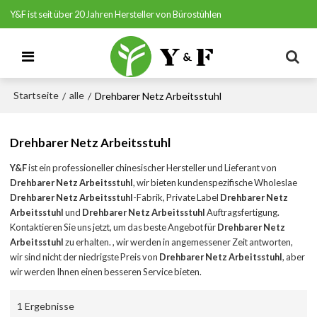
Y&F ist seit über 20 Jahren Hersteller von Bürostühlen
Startseite
alle
/
/
Drehbarer Netz Arbeitsstuhl
Drehbarer Netz Arbeitsstuhl
Y&F
ist ein professioneller chinesischer Hersteller und Lieferant von
Drehbarer Netz Arbeitsstuhl
, wir bieten kundenspezifische Wholeslae
Drehbarer Netz Arbeitsstuhl
-Fabrik, Private Label
Drehbarer Netz
Arbeitsstuhl
und
Drehbarer Netz Arbeitsstuhl
Auftragsfertigung.
Kontaktieren Sie uns jetzt, um das beste Angebot für
Drehbarer Netz
Arbeitsstuhl
zu erhalten. , wir werden in angemessener Zeit antworten,
wir sind nicht der niedrigste Preis von
Drehbarer Netz Arbeitsstuhl
, aber
wir werden Ihnen einen besseren Service bieten.
1 Ergebnisse