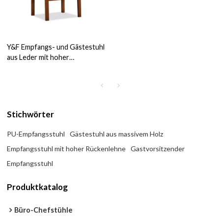
Y&F Empfangs- und Gästestuhl
aus Leder mit hoher
Rückenlehne für
Bürolieferanten in China (YF-
1823A)
Stichwörter
PU-Empfangsstuhl
Gästestuhl aus massivem Holz
Empfangsstuhl mit hoher Rückenlehne
Gastvorsitzender
Empfangsstuhl
Produktkatalog
Büro-Chefstühle