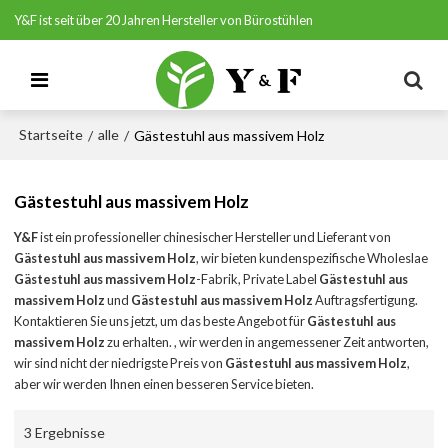
Y&F ist seit über 20 Jahren Hersteller von Bürostühlen
Startseite
alle
/
/
Gästestuhl aus massivem Holz
Gästestuhl aus massivem Holz
Y&F
ist ein professioneller chinesischer Hersteller und Lieferant von
Gästestuhl aus massivem Holz
, wir bieten kundenspezifische Wholeslae
Gästestuhl aus massivem Holz
-Fabrik, Private Label
Gästestuhl aus
massivem Holz
und
Gästestuhl aus massivem Holz
Auftragsfertigung.
Kontaktieren Sie uns jetzt, um das beste Angebot für
Gästestuhl aus
massivem Holz
zu erhalten. , wir werden in angemessener Zeit antworten,
wir sind nicht der niedrigste Preis von
Gästestuhl aus massivem Holz
,
aber wir werden Ihnen einen besseren Service bieten.
3 Ergebnisse