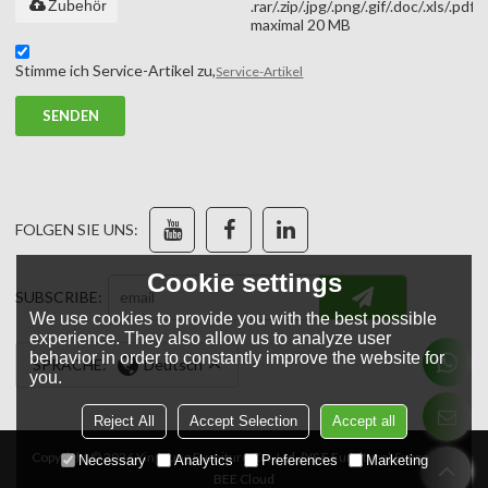
Zubehör
.rar/.zip/.jpg/.png/.gif/.doc/.xls/.pdf,
maximal 20 MB
Stimme ich Service-Artikel zu,
Service-Artikel
SENDEN
FOLGEN SIE UNS:
Cookie settings
SUBSCRIBE:
We use cookies to provide you with the best possible
experience. They also allow us to analyze user
behavior in order to constantly improve the website for
SPRACHE:
Deutsch
you.
Reject All
Accept Selection
Accept all
Copyright © 2026
YingFung Furniture Co., Ltd. (Y&F Furniture)
Support By
Necessary
Analytics
Preferences
Marketing
BEE Cloud